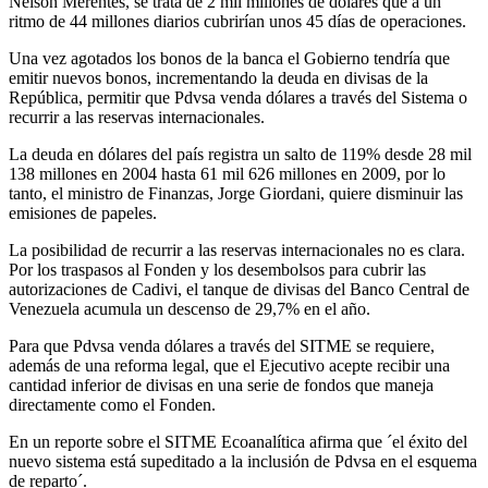
Nelson Merentes, se trata de 2 mil millones de dólares que a un
ritmo de 44 millones diarios cubrirían unos 45 días de operaciones.
Una vez agotados los bonos de la banca el Gobierno tendría que
emitir nuevos bonos, incrementando la deuda en divisas de la
República, permitir que Pdvsa venda dólares a través del Sistema o
recurrir a las reservas internacionales.
La deuda en dólares del país registra un salto de 119% desde 28 mil
138 millones en 2004 hasta 61 mil 626 millones en 2009, por lo
tanto, el ministro de Finanzas, Jorge Giordani, quiere disminuir las
emisiones de papeles.
La posibilidad de recurrir a las reservas internacionales no es clara.
Por los traspasos al Fonden y los desembolsos para cubrir las
autorizaciones de Cadivi, el tanque de divisas del Banco Central de
Venezuela acumula un descenso de 29,7% en el año.
Para que Pdvsa venda dólares a través del SITME se requiere,
además de una reforma legal, que el Ejecutivo acepte recibir una
cantidad inferior de divisas en una serie de fondos que maneja
directamente como el Fonden.
En un reporte sobre el SITME Ecoanalítica afirma que ´el éxito del
nuevo sistema está supeditado a la inclusión de Pdvsa en el esquema
de reparto´.