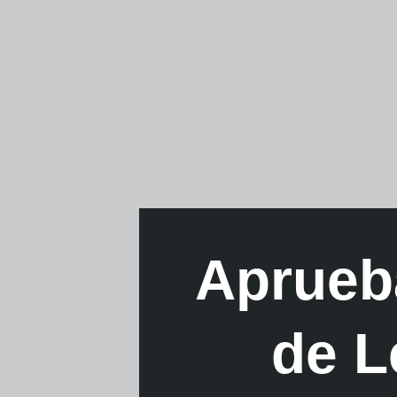
Aprueb
de L