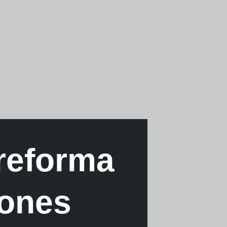
reforma
iones