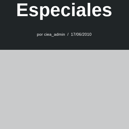
Especiales
por
ciea_admin
17/06/2010