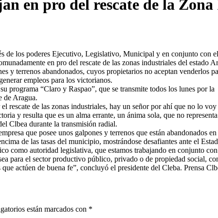
an en pro del rescate de la Zona 
s de los poderes Ejecutivo, Legislativo, Municipal y en conjunto con e
munadamente en pro del rescate de las zonas industriales del estado A
ones y terrenos abandonados, cuyos propietarios no aceptan venderlos p
generar empleos para los victorianos.
 su programa “Claro y Raspao”, que se transmite todos los lunes por la
te de Aragua.
l rescate de las zonas industriales, hay un señor por ahí que no lo voy
oria y resulta que es un alma errante, un ánima sola, que no representa
el Clbea durante la transmisión radial.
 empresa que posee unos galpones y terrenos que están abandonados en 
encima de las tasas del municipio, mostrándose desafiantes ante el Esta
fico como autoridad legislativa, que estamos trabajando en conjunto con
sea para el sector productivo público, privado o de propiedad social, co
 que actúen de buena fe”, concluyó el presidente del Cleba. Prensa Clb
gatorios están marcados con
*