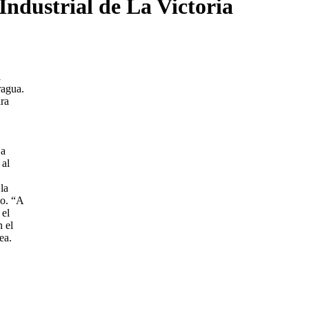
Industrial de La Victoria
l
ragua.
ara
 a
 al
la
do. “A
 el
n el
ea.