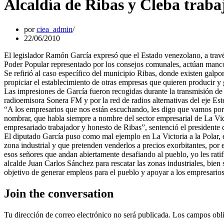
Alcaldía de Ribas y Cleba trabaj
por
ciea_admin
22/06/2010
El legislador Ramón García expresó que el Estado venezolano, a travé
Poder Popular representado por los consejos comunales, actúan manco
Se refirió al caso específico del municipio Ribas, donde existen galp
propiciar el establecimiento de otras empresas que quieren producir y 
Las impresiones de García fueron recogidas durante la transmisión de
radioemisora Sonera FM y por la red de radios alternativas del eje Es
“A los empresarios que nos están escuchando, les digo que vamos por e
nombrar, que habla siempre a nombre del sector empresarial de La Vict
empresariado trabajador y honesto de Ribas”, sentenció el presidente d
El diputado García puso como mal ejemplo en La Victoria a la Polar,
zona industrial y que pretenden venderlos a precios exorbitantes, por 
esos señores que andan abiertamente desafiando al pueblo, yo les rati
alcalde Juan Carlos Sánchez para rescatar las zonas industriales, bien 
objetivo de generar empleos para el pueblo y apoyar a los empresarios
Join the conversation
Tu dirección de correo electrónico no será publicada.
Los campos obli