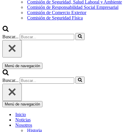
Comisión de Seguridad, Salud Laboral y Ambiente
Comisión de Responsabilidad Social Empresarial
Comisión de Comercio Exterior
Comisión de Seguridad Física
Buscar...
Menú de navegación
Buscar...
Menú de navegación
Inicio
Noticias
Nosotros
Historia