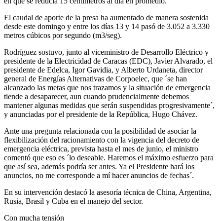
en que se reducía 15 centímetros al día en promedio.
El caudal de aporte de la presa ha aumentado de manera sostenida
desde este domingo y entre los días 13 y 14 pasó de 3.052 a 3.330
metros cúbicos por segundo (m3/seg).
Rodríguez sostuvo, junto al viceministro de Desarrollo Eléctrico y
presidente de la Electricidad de Caracas (EDC), Javier Alvarado, el
presidente de Edelca, Igor Gavidia, y Alberto Urdaneta, director
general de Energías Alternativas de Corpoelec, que ´se han
alcanzado las metas que nos trazamos y la situación de emergencia
tiende a desaparecer, aun cuando prudencialmente debemos
mantener algunas medidas que serán suspendidas progresivamente´,
y anunciadas por el presidente de la República, Hugo Chávez.
Ante una pregunta relacionada con la posibilidad de asociar la
flexibilización del racionamiento con la vigencia del decreto de
emergencia eléctrica, prevista hasta el mes de junio, el ministro
comentó que eso es ´lo deseable. Haremos el máximo esfuerzo para
que así sea, además podría ser antes. Ya el Presidente hará los
anuncios, no me corresponde a mí hacer anuncios de fechas´.
En su intervención destacó la asesoría técnica de China, Argentina,
Rusia, Brasil y Cuba en el manejo del sector.
Con mucha tensión