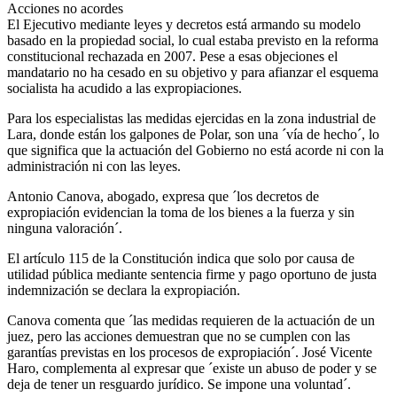
Acciones no acordes
El Ejecutivo mediante leyes y decretos está armando su modelo
basado en la propiedad social, lo cual estaba previsto en la reforma
constitucional rechazada en 2007. Pese a esas objeciones el
mandatario no ha cesado en su objetivo y para afianzar el esquema
socialista ha acudido a las expropiaciones.
Para los especialistas las medidas ejercidas en la zona industrial de
Lara, donde están los galpones de Polar, son una ´vía de hecho´, lo
que significa que la actuación del Gobierno no está acorde ni con la
administración ni con las leyes.
Antonio Canova, abogado, expresa que ´los decretos de
expropiación evidencian la toma de los bienes a la fuerza y sin
ninguna valoración´.
El artículo 115 de la Constitución indica que solo por causa de
utilidad pública mediante sentencia firme y pago oportuno de justa
indemnización se declara la expropiación.
Canova comenta que ´las medidas requieren de la actuación de un
juez, pero las acciones demuestran que no se cumplen con las
garantías previstas en los procesos de expropiación´. José Vicente
Haro, complementa al expresar que ´existe un abuso de poder y se
deja de tener un resguardo jurídico. Se impone una voluntad´.