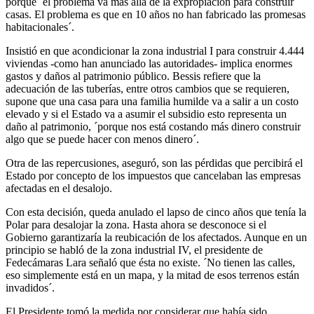
porque ´el problema va más allá de la expropiación para construir
casas. El problema es que en 10 años no han fabricado las promesas
habitacionales´.
Insistió en que acondicionar la zona industrial I para construir 4.444
viviendas -como han anunciado las autoridades- implica enormes
gastos y daños al patrimonio público. Bessis refiere que la
adecuación de las tuberías, entre otros cambios que se requieren,
supone que una casa para una familia humilde va a salir a un costo
elevado y si el Estado va a asumir el subsidio esto representa un
daño al patrimonio, ´porque nos está costando más dinero construir
algo que se puede hacer con menos dinero´.
Otra de las repercusiones, aseguró, son las pérdidas que percibirá el
Estado por concepto de los impuestos que cancelaban las empresas
afectadas en el desalojo.
Con esta decisión, queda anulado el lapso de cinco años que tenía la
Polar para desalojar la zona. Hasta ahora se desconoce si el
Gobierno garantizaría la reubicación de los afectados. Aunque en un
principio se habló de la zona industrial IV, el presidente de
Fedecámaras Lara señaló que ésta no existe. ´No tienen las calles,
eso simplemente está en un mapa, y la mitad de esos terrenos están
invadidos´.
El Presidente tomó la medida por considerar que había sido