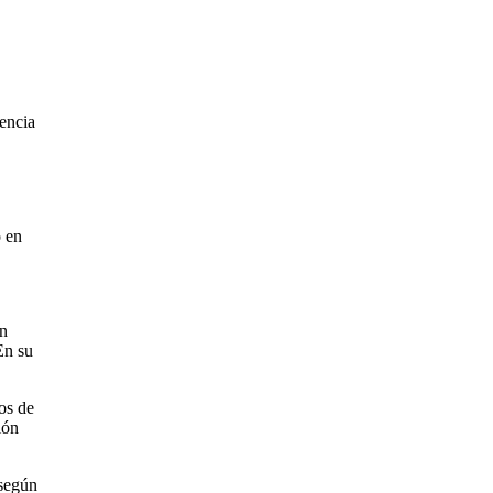
encia
o en
en
En su
os de
ión
 según