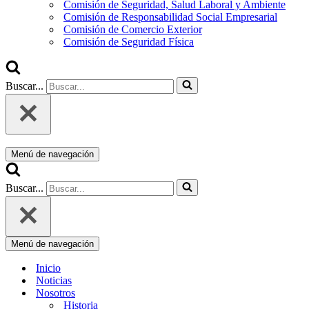
Comisión de Seguridad, Salud Laboral y Ambiente
Comisión de Responsabilidad Social Empresarial
Comisión de Comercio Exterior
Comisión de Seguridad Física
Buscar...
Menú de navegación
Buscar...
Menú de navegación
Inicio
Noticias
Nosotros
Historia