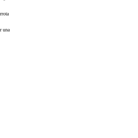
rrota
ar una