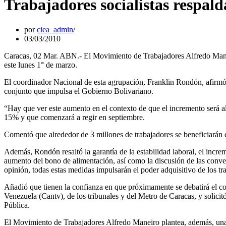
Trabajadores socialistas respal
por
ciea_admin
03/03/2010
Caracas, 02 Mar. ABN.- El Movimiento de Trabajadores Alfredo Maneir
este lunes 1° de marzo.
El coordinador Nacional de esta agrupación, Franklin Rondón, afirmó
conjunto que impulsa el Gobierno Bolivariano.
“Hay que ver este aumento en el contexto de que el incremento será al 
15% y que comenzará a regir en septiembre.
Comentó que alrededor de 3 millones de trabajadores se beneficiarán 
Además, Rondón resaltó la garantía de la estabilidad laboral, el incre
aumento del bono de alimentación, así como la discusión de las conven
opinión, todas estas medidas impulsarán el poder adquisitivo de los tr
Añadió que tienen la confianza en que próximamente se debatirá el 
Venezuela (Cantv), de los tribunales y del Metro de Caracas, y solici
Pública.
El Movimiento de Trabajadores Alfredo Maneiro plantea, además, una po