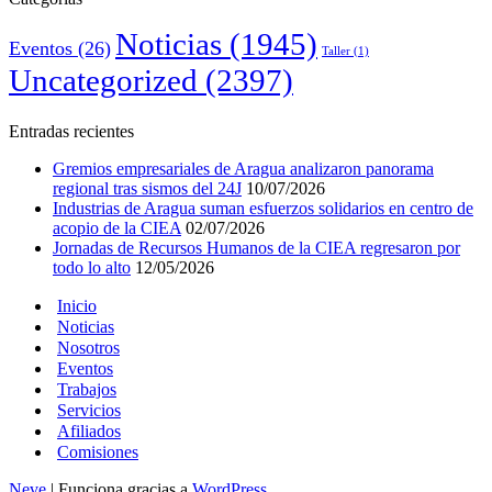
Noticias
(1945)
Eventos
(26)
Taller
(1)
Uncategorized
(2397)
Entradas recientes
Gremios empresariales de Aragua analizaron panorama
regional tras sismos del 24J
10/07/2026
Industrias de Aragua suman esfuerzos solidarios en centro de
acopio de la CIEA
02/07/2026
Jornadas de Recursos Humanos de la CIEA regresaron por
todo lo alto
12/05/2026
Inicio
Noticias
Nosotros
Eventos
Trabajos
Servicios
Afiliados
Comisiones
Neve
| Funciona gracias a
WordPress