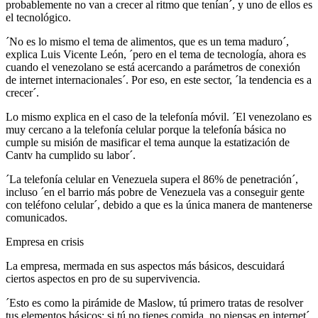
probablemente no van a crecer al ritmo que tenían´, y uno de ellos es
el tecnológico.
´No es lo mismo el tema de alimentos, que es un tema maduro´,
explica Luis Vicente León, ´pero en el tema de tecnología, ahora es
cuando el venezolano se está acercando a parámetros de conexión
de internet internacionales´. Por eso, en este sector, ´la tendencia es a
crecer´.
Lo mismo explica en el caso de la telefonía móvil. ´El venezolano es
muy cercano a la telefonía celular porque la telefonía básica no
cumple su misión de masificar el tema aunque la estatización de
Cantv ha cumplido su labor´.
´La telefonía celular en Venezuela supera el 86% de penetración´,
incluso ´en el barrio más pobre de Venezuela vas a conseguir gente
con teléfono celular´, debido a que es la única manera de mantenerse
comunicados.
Empresa en crisis
La empresa, mermada en sus aspectos más básicos, descuidará
ciertos aspectos en pro de su supervivencia.
´Esto es como la pirámide de Maslow, tú primero tratas de resolver
tus elementos básicos: si tú no tienes comida, no piensas en internet´,