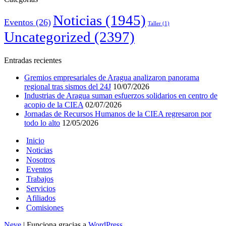
Noticias
(1945)
Eventos
(26)
Taller
(1)
Uncategorized
(2397)
Entradas recientes
Gremios empresariales de Aragua analizaron panorama
regional tras sismos del 24J
10/07/2026
Industrias de Aragua suman esfuerzos solidarios en centro de
acopio de la CIEA
02/07/2026
Jornadas de Recursos Humanos de la CIEA regresaron por
todo lo alto
12/05/2026
Inicio
Noticias
Nosotros
Eventos
Trabajos
Servicios
Afiliados
Comisiones
Neve
| Funciona gracias a
WordPress