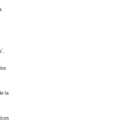
a
´.
Nos
de la
ticos