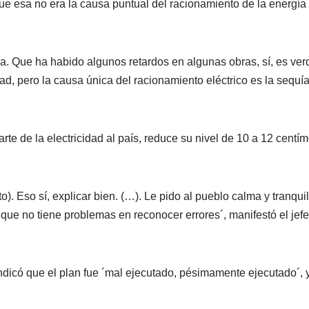
ue esa no era la causa puntual del racionamiento de la energía 
era. Que ha habido algunos retardos en algunas obras, sí, es ver
d, pero la causa única del racionamiento eléctrico es la sequía
e de la electricidad al país, reduce su nivel de 10 a 12 centím
 Eso sí, explicar bien. (…). Le pido al pueblo calma y tranquil
 que no tiene problemas en reconocer errores´, manifestó el jef
ndicó que el plan fue ´mal ejecutado, pésimamente ejecutado´, 