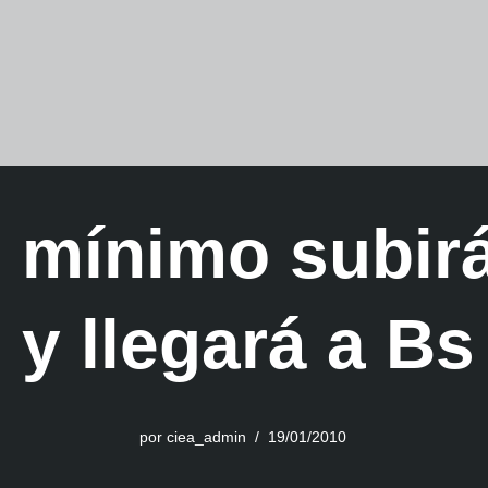
o mínimo subir
 y llegará a Bs
por
ciea_admin
19/01/2010