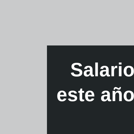
Salari
este año