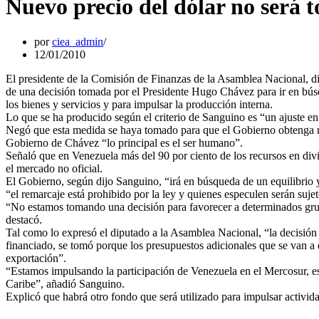
Nuevo precio del dólar no será t
por
ciea_admin
12/01/2010
El presidente de la Comisión de Finanzas de la Asamblea Nacional, dip
de una decisión tomada por el Presidente Hugo Chávez para ir en búsq
los bienes y servicios y para impulsar la producción interna.
Lo que se ha producido según el criterio de Sanguino es “un ajuste en 
Negó que esta medida se haya tomado para que el Gobierno obtenga más 
Gobierno de Chávez “lo principal es el ser humano”.
Señaló que en Venezuela más del 90 por ciento de los recursos en di
el mercado no oficial.
El Gobierno, según dijo Sanguino, “irá en búsqueda de un equilibrio 
“el remarcaje está prohibido por la ley y quienes especulen serán suje
“No estamos tomando una decisión para favorecer a determinados grup
destacó.
Tal como lo expresó el diputado a la Asamblea Nacional, “la decisió
financiado, se tomó porque los presupuestos adicionales que se van a o
exportación”.
“Estamos impulsando la participación de Venezuela en el Mercosur, e
Caribe”, añadió Sanguino.
Explicó que habrá otro fondo que será utilizado para impulsar activida