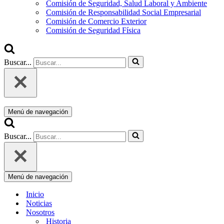
Comisión de Seguridad, Salud Laboral y Ambiente
Comisión de Responsabilidad Social Empresarial
Comisión de Comercio Exterior
Comisión de Seguridad Física
Buscar...
Menú de navegación
Buscar...
Menú de navegación
Inicio
Noticias
Nosotros
Historia