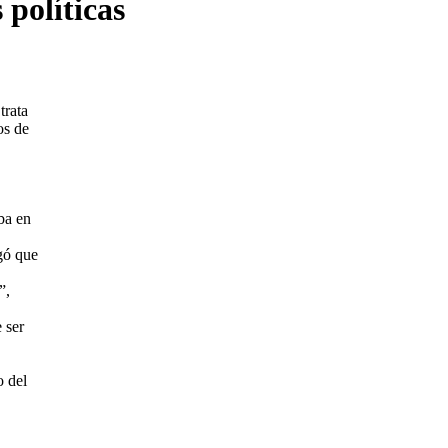
 políticas
trata
os de
ba en
gó que
”,
 ser
o del