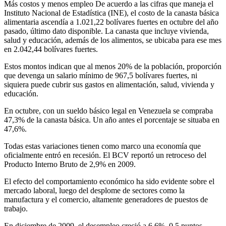
Más costos y menos empleo De acuerdo a las cifras que maneja el
Instituto Nacional de Estadística (INE), el costo de la canasta básica
alimentaria ascendía a 1.021,22 bolívares fuertes en octubre del año
pasado, último dato disponible. La canasta que incluye vivienda,
salud y educación, además de los alimentos, se ubicaba para ese mes
en 2.042,44 bolívares fuertes.
Estos montos indican que al menos 20% de la población, proporción
que devenga un salario mínimo de 967,5 bolívares fuertes, ni
siquiera puede cubrir sus gastos en alimentación, salud, vivienda y
educación.
En octubre, con un sueldo básico legal en Venezuela se compraba
47,3% de la canasta básica. Un año antes el porcentaje se situaba en
47,6%.
Todas estas variaciones tienen como marco una economía que
oficialmente entró en recesión. El BCV reportó un retroceso del
Producto Interno Bruto de 2,9% en 2009.
El efecto del comportamiento económico ha sido evidente sobre el
mercado laboral, luego del desplome de sectores como la
manufactura y el comercio, altamente generadores de puestos de
trabajo.
En diciembre de 2009, el desempleo creció a 6,6%, 0,5 puntos