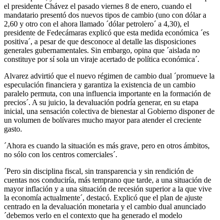
el presidente Chávez el pasado viernes 8 de enero, cuando el
mandatario presentó dos nuevos tipos de cambio (uno con dólar a
2,60 y otro con el ahora llamado ´dólar petrolero´ a 4,30), el
presidente de Fedecámaras explicó que esta medida económica ´es
positiva´, a pesar de que desconoce al detalle las disposiciones
generales gubernamentales. Sin embargo, opina que ´aislada no
constituye por sí sola un viraje acertado de política económica´.
Alvarez advirtió que el nuevo régimen de cambio dual ´promueve la
especulación financiera y garantiza la existencia de un cambio
paralelo permuta, con una influencia importante en la formación de
precios´. A su juicio, la devaluación podría generar, en su etapa
inicial, una sensación colectiva de bienestar al Gobierno disponer de
un volumen de bolívares mucho mayor para atender el creciente
gasto.
´Ahora es cuando la situación es más grave, pero en otros ámbitos,
no sólo con los centros comerciales´.
´Pero sin disciplina fiscal, sin transparencia y sin rendición de
cuentas nos conduciría, más temprano que tarde, a una situación de
mayor inflación y a una situación de recesión superior a la que vive
la economía actualmente´, destacó. Explicó que el plan de ajuste
centrado en la devaluación monetaria y el cambio dual anunciado
´debemos verlo en el contexto que ha generado el modelo