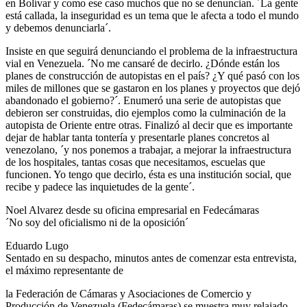
en Bolívar y como ese caso muchos que no se denuncian. ´La gente
está callada, la inseguridad es un tema que le afecta a todo el mundo
y debemos denunciarla´.
Insiste en que seguirá denunciando el problema de la infraestructura
vial en Venezuela. ´No me cansaré de decirlo. ¿Dónde están los
planes de construcción de autopistas en el país? ¿Y qué pasó con los
miles de millones que se gastaron en los planes y proyectos que dejó
abandonado el gobierno?´. Enumeró una serie de autopistas que
debieron ser construidas, dio ejemplos como la culminación de la
autopista de Oriente entre otras. Finalizó al decir que es importante
dejar de hablar tanta tontería y presentarle planes concretos al
venezolano, ´y nos ponemos a trabajar, a mejorar la infraestructura
de los hospitales, tantas cosas que necesitamos, escuelas que
funcionen. Yo tengo que decirlo, ésta es una institución social, que
recibe y padece las inquietudes de la gente´.
Noel Alvarez desde su oficina empresarial en Fedecámaras
´No soy del oficialismo ni de la oposición´
Eduardo Lugo
Sentado en su despacho, minutos antes de comenzar esta entrevista,
el máximo representante de
la Federación de Cámaras y Asociaciones de Comercio y
Producción de Venezuela (Fedecámaras) se muestra muy relajado,