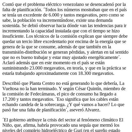
Contó que el problema eléctrico venezolano se desencadenó por la
falta de planificación. ´Todos los números mostraban que en el país
se tenía un excedente de 6.000 y tantos megavatios, pero como se
sabe, la población va incrementándose, existe una demanda
sostenida. Se debió observar hacia dónde van las tendencias para ir
incrementando la capacidad instalada que con el tiempo se hizo
insuficiente. Los técnicos de la comisión explican que siempre debe
quedar un tercio libre excedentario por encima de la energía que se
genera de la que se consume, además de que también en la
transmisión-distribución se generan pérdidas, y alertan en tal sentido
que no es bueno trabajar y estar muy ajustado energéticamente´.
Aclaró además que en este momento en el país se están
suministrando 23.000 megavatios, en teoría, y que en la práctica se
estaría trabajando aproximadamente con 18.300 megavatios.
Describió que Planta Centro no está generando lo que debería, La
Vueltosa no la han terminado. Y según César Quintín, miembro de
la comisión de Fedecámaras, el pico de consumo ha llegado a
17.200 y tantos megavatios. ´Eso significa que los cables están
echando candela de la sobrecarga. ¿Y qué vamos a hacer? Lo que
pasó fue una falta de planificación´, aseveró Alvarez.
´El gobierno atribuye la crisis del sector al fenómeno climático El
Niño, que, afirma, habría provocado una sequía que mermó los
niveles del complejo hidroeléctrico de Guri (en el sureño estado