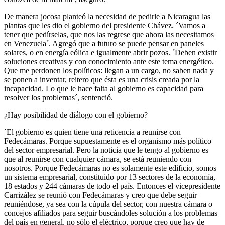
De manera jocosa planteó la necesidad de pedirle a Nicaragua las
plantas que les dio el gobierno del presidente Chávez. ´Vamos a
tener que pedírselas, que nos las regrese que ahora las necesitamos
en Venezuela´. Agregó que a futuro se puede pensar en paneles
solares, o en energía eólica e igualmente abrir pozos. ´Deben existir
soluciones creativas y con conocimiento ante este tema energético.
Que me perdonen los políticos: llegan a un cargo, no saben nada y
se ponen a inventar, reitero que ésta es una crisis creada por la
incapacidad. Lo que le hace falta al gobierno es capacidad para
resolver los problemas´, sentenció.
¿Hay posibilidad de diálogo con el gobierno?
´El gobierno es quien tiene una reticencia a reunirse con
Fedecámaras. Porque supuestamente es el organismo más político
del sector empresarial. Pero la noticia que le tengo al gobierno es
que al reunirse con cualquier cámara, se está reuniendo con
nosotros. Porque Fedecámaras no es solamente este edificio, somos
un sistema empresarial, constituido por 13 sectores de la economía,
18 estados y 244 cámaras de todo el país. Entonces el vicepresidente
Carrizález se reunió con Fedecámaras y creo que debe seguir
reuniéndose, ya sea con la cúpula del sector, con nuestra cámara o
concejos afiliados para seguir buscándoles solución a los problemas
del país en general, no sólo el eléctrico, porque creo que hay de