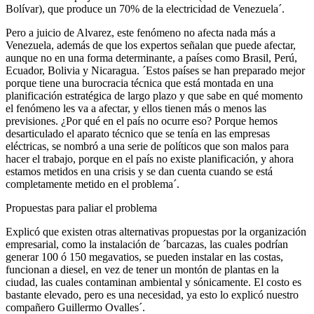
Bolívar), que produce un 70% de la electricidad de Venezuela´.
Pero a juicio de Alvarez, este fenómeno no afecta nada más a
Venezuela, además de que los expertos señalan que puede afectar,
aunque no en una forma determinante, a países como Brasil, Perú,
Ecuador, Bolivia y Nicaragua. ´Estos países se han preparado mejor
porque tiene una burocracia técnica que está montada en una
planificación estratégica de largo plazo y que sabe en qué momento
el fenómeno les va a afectar, y ellos tienen más o menos las
previsiones. ¿Por qué en el país no ocurre eso? Porque hemos
desarticulado el aparato técnico que se tenía en las empresas
eléctricas, se nombró a una serie de políticos que son malos para
hacer el trabajo, porque en el país no existe planificación, y ahora
estamos metidos en una crisis y se dan cuenta cuando se está
completamente metido en el problema´.
Propuestas para paliar el problema
Explicó que existen otras alternativas propuestas por la organización
empresarial, como la instalación de ´barcazas, las cuales podrían
generar 100 ó 150 megavatios, se pueden instalar en las costas,
funcionan a diesel, en vez de tener un montón de plantas en la
ciudad, las cuales contaminan ambiental y sónicamente. El costo es
bastante elevado, pero es una necesidad, ya esto lo explicó nuestro
compañero Guillermo Ovalles´.