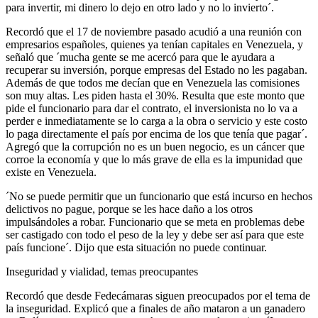
para invertir, mi dinero lo dejo en otro lado y no lo invierto´.
Recordó que el 17 de noviembre pasado acudió a una reunión con
empresarios españoles, quienes ya tenían capitales en Venezuela, y
señaló que ´mucha gente se me acercó para que le ayudara a
recuperar su inversión, porque empresas del Estado no les pagaban.
Además de que todos me decían que en Venezuela las comisiones
son muy altas. Les piden hasta el 30%. Resulta que este monto que
pide el funcionario para dar el contrato, el inversionista no lo va a
perder e inmediatamente se lo carga a la obra o servicio y este costo
lo paga directamente el país por encima de los que tenía que pagar´.
Agregó que la corrupción no es un buen negocio, es un cáncer que
corroe la economía y que lo más grave de ella es la impunidad que
existe en Venezuela.
´No se puede permitir que un funcionario que está incurso en hechos
delictivos no pague, porque se les hace daño a los otros
impulsándoles a robar. Funcionario que se meta en problemas debe
ser castigado con todo el peso de la ley y debe ser así para que este
país funcione´. Dijo que esta situación no puede continuar.
Inseguridad y vialidad, temas preocupantes
Recordó que desde Fedecámaras siguen preocupados por el tema de
la inseguridad. Explicó que a finales de año mataron a un ganadero