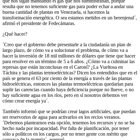
que nos sigan mandando el gas que nos suministraban, porque
resulta que no tenemos suficiente gas para poder echar a andar una
buena cantidad de plantas en Venezuela, si hacemos la
transformación energética. O sea estamos metidos en un berenjenal´,
afirmó el presidente de Fedecámaras.
¿Qué hacer?
´Creo que el gobierno debe presentarle a la ciudadanía un plan de
largo plazo, de cómo va a solucionar el problema, de cómo va a
hacer la inversión de 18 mil millones de dólares que tiene que hacer
para resolver en un término de 5 a 6 años. ¿Cómo va a culminar las
represas que están inconclusas en el Caroní? ¿La Vueltosa en
Táchira y las plantas termoeléctricas? Dicen los entendidos que en el
país se genera el 63 por ciento de la energía a través de las plantas
hidroeléctricas, entonces las plantas termoeléctricas quedarían para
suplir las carencias cuando haya deficiencia porque no llueve, o no
hay suficiente agua en los ríos, pero en sí nosotros debemos ver
cómo crear energía ya´.
También informó que se podrían crear lagos artificiales, que puedan
ser reservorios de agua para activarlos en los recios veranos.
´Debemos plantearnos esta opción, tenemos los recursos y no se ha
hecho nada por incapacidad. Por falta de planificación, por tener
sólo a políticos en los cargos, por no tener gente con mérito que
conozca de la materia´, aseguró.