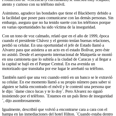
atento y curioso con su teléfono móvil.
Asimismo, agradece las bondades que tiene el Blackberry debido a
la facilidad que posee para comunicarse con las demás personas. Sin
embargo, asegura que no ha tenido suerte con los teléfonos porque
en varias oportunidades ha sido víctima de la inseguridad.
Con un tono de voz calmado, relató que en el año de 1999, época
cuando el presidente Chávez y el gremio tenían buenas relaciones,
perdió su celular. En una oportunidad el jefe de Estado llamó a
Alvarez para que asistiera a un acto en el estado Bolívar, pero éste
no asistió. Desde el aeropuerto internacional de Maiquetía se montó
en una camioneta que lo subiría a la ciudad de Caracas y al llegar a
la capital se bajó en el Parque Central. En esa avenida un
motorizado que transitaba por ese lugar le arrebató su teléfono.
También narró que una vez cuando entró en un banco se le extravió
su celular. En ese momento llamó a su propio número para saber si
alguien se había encontrado el móvil y le contestó una persona que
le dijo: ´dame cinco lucas y te lo doy´. Pero Alvarez no siguió
insistiendo por el teléfono. ´Estamos en un país lleno de inseguridad
´, dijo asombrosamente.
Igualmente, describió que volvió a encontrarse cara a cara con el
hampa en las inmediaciones del hotel Hilton. ´Cuando estaba dentro