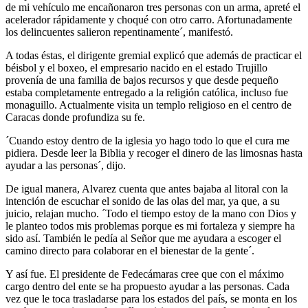
de mi vehículo me encañonaron tres personas con un arma, apreté el
acelerador rápidamente y choqué con otro carro. Afortunadamente
los delincuentes salieron repentinamente´, manifestó.
A todas éstas, el dirigente gremial explicó que además de practicar el
béisbol y el boxeo, el empresario nacido en el estado Trujillo
provenía de una familia de bajos recursos y que desde pequeño
estaba completamente entregado a la religión católica, incluso fue
monaguillo. Actualmente visita un templo religioso en el centro de
Caracas donde profundiza su fe.
´Cuando estoy dentro de la iglesia yo hago todo lo que el cura me
pidiera. Desde leer la Biblia y recoger el dinero de las limosnas hasta
ayudar a las personas´, dijo.
De igual manera, Alvarez cuenta que antes bajaba al litoral con la
intención de escuchar el sonido de las olas del mar, ya que, a su
juicio, relajan mucho. ´Todo el tiempo estoy de la mano con Dios y
le planteo todos mis problemas porque es mi fortaleza y siempre ha
sido así. También le pedía al Señor que me ayudara a escoger el
camino directo para colaborar en el bienestar de la gente´.
Y así fue. El presidente de Fedecámaras cree que con el máximo
cargo dentro del ente se ha propuesto ayudar a las personas. Cada
vez que le toca trasladarse para los estados del país, se monta en los