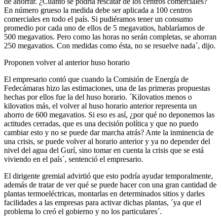
de ahorrar. ¿Cuánto se podría rescatar de los centros comerciales?
En número grueso la medida debe ser aplicada a 100 centros
comerciales en todo el país. Si pudiéramos tener un consumo
promedio por cada uno de ellos de 5 megavatios, hablaríamos de
500 megavatios. Pero como las horas no serán completas, se ahorran
250 megavatios. Con medidas como ésta, no se resuelve nada´, dijo.
Proponen volver al anterior huso horario
El empresario contó que cuando la Comisión de Energía de
Fedecámaras hizo las estimaciones, una de las primeras propuestas
hechas por ellos fue la del huso horario. ´Kilovatios menos o
kilovatios más, el volver al huso horario anterior representa un
ahorro de 600 megavatios. Si eso es así, ¿por qué no deponemos las
actitudes cerradas, que es una decisión política y que no puedo
cambiar esto y no se puede dar marcha atrás? Ante la inminencia de
una crisis, se puede volver al horario anterior y ya no depender del
nivel del agua del Gurí, sino tomar en cuenta la crisis que se está
viviendo en el país´, sentenció el empresario.
El dirigente gremial advirtió que esto podría ayudar temporalmente,
además de tratar de ver qué se puede hacer con una gran cantidad de
plantas termoeléctricas, montarlas en determinados sitios y darles
facilidades a las empresas para activar dichas plantas, ´ya que el
problema lo creó el gobierno y no los particulares´.