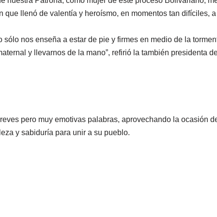
 nuestra Patrona, como mujer de este proceso Bolivariano, m
n que llenó de valentía y heroísmo, en momentos tan difíciles, a
o sólo nos enseña a estar de pie y firmes en medio de la tormen
ernal y llevarnos de la mano”, refirió la también presidenta de
breves pero muy emotivas palabras, aprovechando la ocasión d
leza y sabiduría para unir a su pueblo.
mar decisiones acertadas, al igual que le pedimos salud para
ón del socialismo”, dijo la primera autoridad del estado.
 el logro de todos sus objetivos, pues aunque las necesidades
to a su gobierno labrará el camino del desarrollo en revoluci
Cleba, el gobernador realizó un recorrido por el pueblo y visitó