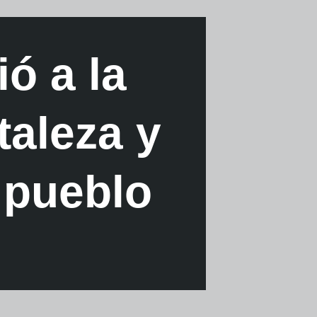
ó a la
taleza y
l pueblo