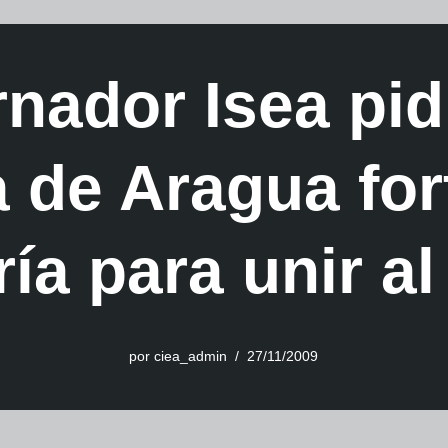
nador Isea pidi
 de Aragua for
ía para unir a
por
ciea_admin
27/11/2009