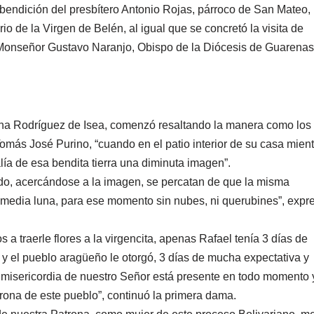
a bendición del presbítero Antonio Rojas, párroco de San Mateo,
rio de la Virgen de Belén, al igual que se concretó la visita de
Monseñor Gustavo Naranjo, Obispo de la Diócesis de Guarenas
na Rodríguez de Isea, comenzó resaltando la manera como los
 Tomás José Purino, “cuando en el patio interior de su casa mien
ía de esa bendita tierra una diminuta imagen”.
ando, acercándose a la imagen, se percatan de que la misma
 media luna, para ese momento sin nubes, ni querubines”, expr
a traerle flores a la virgencita, apenas Rafael tenía 3 días de
y el pueblo aragüeño le otorgó, 3 días de mucha expectativa y
misericordia de nuestro Señor está presente en todo momento 
trona de este pueblo”, continuó la primera dama.