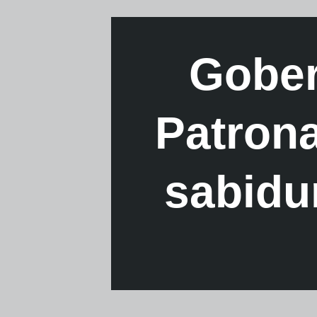
Gober
Patrona
sabidur