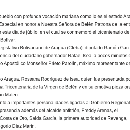
n pueblo con profunda vocación mariana como lo es el estado Ar
 Especial en honor a Nuestra Señora de Belén Patrona de la ent
 este día de júbilo, en el cual se conmemoró el tricentenario de
Bolívar.
Legislativo Bolivariano de Aragua (Cleba), diputado Ramón Garc
esencia del ciudadano gobernador Rafael Isea, a pocos minutos 
io Apostólico Monseñor Prieto Parolín, máximo representante d
ado Aragua, Rossana Rodríguez de Isea, quien fue presentada po
Tricentenaria de la Virgen de Belén y en su emotiva pieza ora
San Mateo.
junto a importantes personalidades ligadas al Gobierno Regional
 presencia además del alcalde anfitrión, Freddy Arenas, el
Costa de Oro, Saida García, la primera autoridad de Revenga,
egorio Díaz Marín.