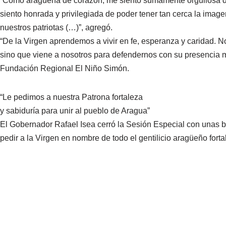
“Como aragüeña de corazón, me siento sumamente orgullosa de
siento honrada y privilegiada de poder tener tan cerca la image
nuestros patriotas (…)”, agregó.
“De la Virgen aprendemos a vivir en fe, esperanza y caridad. N
sino que viene a nosotros para defendernos con su presencia mat
Fundación Regional El Niño Simón.
“Le pedimos a nuestra Patrona fortaleza
y sabiduría para unir al pueblo de Aragua”
El Gobernador Rafael Isea cerró la Sesión Especial con unas 
pedir a la Virgen en nombre de todo el gentilicio aragüeño forta
“Pedimos a la Santa Virgen mucha inteligencia y coraje para to
asumir los grandes retos que nos quedan dentro de la construcci
“Para nuestro pueblo, pedimos paz, felicidad y que se concrete
acumuladas son muchas, contamos con un pueblo grande que jun
puntualizó.
Cabe destacar que antes de participar en la Sesión Especial del 