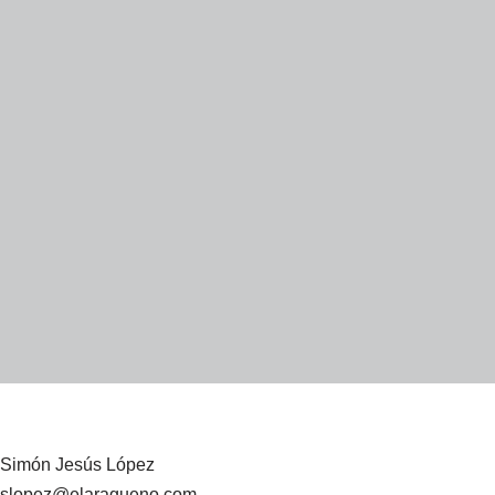
Simón Jesús López
slopez@elaragueno.com