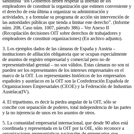
sandinista “los Gobiernos deben respetar la libertad de los
empleadores de constituir la organización que estimen conveniente y
el derecho de esta última a organizar su administración y
actividades, y a formular su programa de acción sin intervención de
las autoridades públicas que tienda a limitar este derecho”. (Informe
núm. 208, Caso núm. 1007, párrafo 386) – Ver Anexo II
(Recopilación decisiones OIT sobre derechos de trabajadores y
empleadores de constituir organizaciones) (En archivo adjunto).
3. Los ejemplos dados de las cámaras de España y Austria –
instituciones de afiliación obligatoria que se ocupan especialmente
de asuntos de registro empresarial y comercial pero no de
representatividad gremial – no son válidos. Estas cámaras no son ni
pueden ser los representantes de los intereses empresariales en el
marco de la OIT. Los representantes históricos de los empresarios
españoles y austríacos en la OIT son la Confederación Española de
Organizaciones Empresariales (CEOE) y la Federación de Industrias
Austríaca(IV).
4. El tripartismo, es decir la piedra angular de la OIT, sólo se
concibe con separación de poderes, total independencia de las partes
y la no injerencia de unos en los asuntos de otros.
5. La comunidad empresarial internacional, que desde 90 años está
coordinada y representada en la OIT por la OIE, sólo reconoce a
organizaciones representativas nacionales de empresarios que