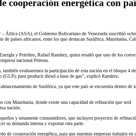
de cooperación energética con paí
 – África (ASA), el Gobierno Bolivariano de Venezuela suscribió och
 de países africanos, entre los que destacan Suráfrica, Mauritania, Ca
 Energía y Petróleo, Rafael Ramírez, quien resaltó que uno de los conve
 empresa nacional Petrosa.
también evaluaremos la participación de esta nación en el bloque 4 de
o (GLP), para producir diesel a base de gas”, explicó Ramírez.
almacenamiento de Suráfrica, ya que este país se encuentra dentro de la
os con Mauritania, donde existe una capacidad de refinación que será
esa nación.
queños y netamente consumidores, que incluyen proyectos de refinaci
er su demanda interna y exportar otra parte.
rdo de cooperación energética, para que nuestras empresas trabajen en