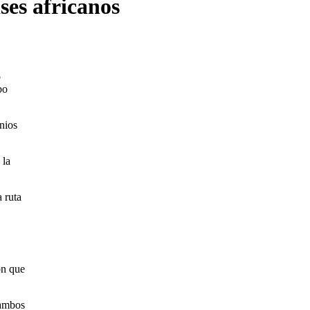
ses africanos
o
bo
nios
 la
 ruta
ón que
 ambos