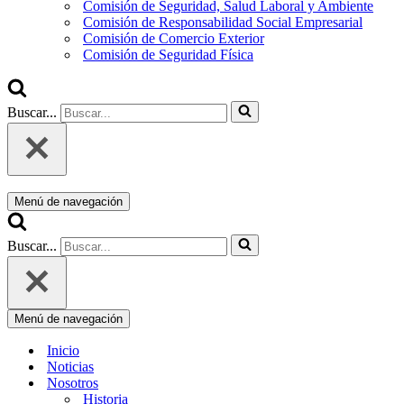
Comisión de Seguridad, Salud Laboral y Ambiente
Comisión de Responsabilidad Social Empresarial
Comisión de Comercio Exterior
Comisión de Seguridad Física
Buscar...
Menú de navegación
Buscar...
Menú de navegación
Inicio
Noticias
Nosotros
Historia