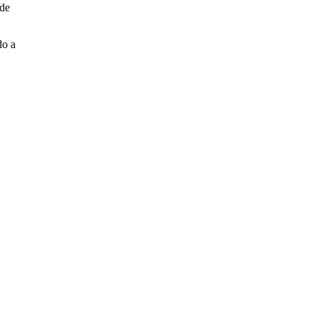
 de
do a