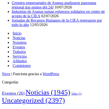
Gremios empresariales de Aragua analizaron panorama
regional tras sismos del 24J
10/07/2026
Industrias de Aragua suman esfuerzos solidarios en centro de
acopio de la CIEA
02/07/2026
Jornadas de Recursos Humanos de la CIEA regresaron por
todo lo alto
12/05/2026
Inicio
Noticias
Nosotros
Eventos
Trabajos
Servicios
Afiliados
Comisiones
Neve
| Funciona gracias a
WordPress
Categorías
Noticias
(1945)
Eventos
(26)
Taller
(1)
Uncategorized
(2397)