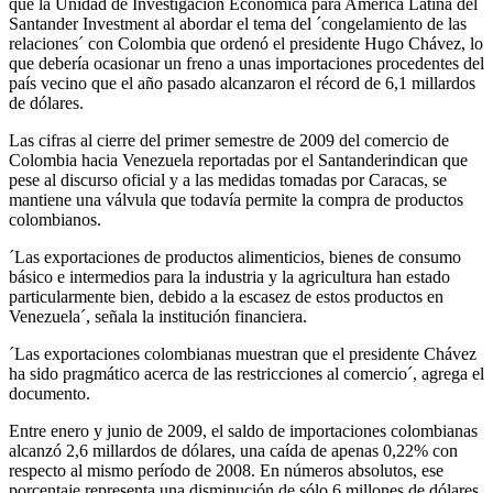
que la Unidad de Investigación Económica para América Latina del
Santander Investment al abordar el tema del ´congelamiento de las
relaciones´ con Colombia que ordenó el presidente Hugo Chávez, lo
que debería ocasionar un freno a unas importaciones procedentes del
país vecino que el año pasado alcanzaron el récord de 6,1 millardos
de dólares.
Las cifras al cierre del primer semestre de 2009 del comercio de
Colombia hacia Venezuela ­reportadas por el Santanderindican que
pese al discurso oficial y a las medidas tomadas por Caracas, se
mantiene una válvula que todavía permite la compra de productos
colombianos.
´Las exportaciones de productos alimenticios, bienes de consumo
básico e intermedios para la industria y la agricultura han estado
particularmente bien, debido a la escasez de estos productos en
Venezuela´, señala la institución financiera.
´Las exportaciones colombianas muestran que el presidente Chávez
ha sido pragmático acerca de las restricciones al comercio´, agrega el
documento.
Entre enero y junio de 2009, el saldo de importaciones colombianas
alcanzó 2,6 millardos de dólares, una caída de apenas 0,22% con
respecto al mismo período de 2008. En números absolutos, ese
porcentaje representa una disminución de sólo 6 millones de dólares.