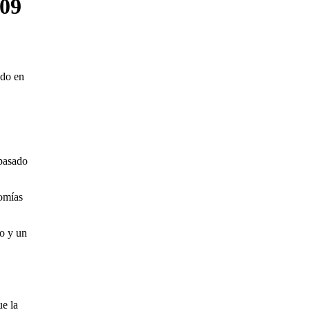
009
ado en
 pasado
nomías
to y un
ue la