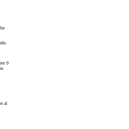
cha
 año
tre 0
na
ar al