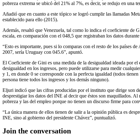
pobreza extrema se ubicó del 21% al 7%, es decir, se redujo en una ter
Añadió que en cuanto a este tópico se logró cumplir las llamadas Meta
establecido para ello (2015).
Además, resaltó que Venezuela, tal como lo indica el coeficiente de G
escala, en comparación con el 048,5 que registraban los datos durante 
“Esto es importante, pues si lo comparas con el resto de los países de
2007, sería Uruguay con 045.6”, apuntó.
El Coeficiente de Gini es una medida de la desigualdad ideada por el e
desigualdad en los ingresos, pero puede utilizarse para medir cualquie
y 1, en donde 0 se corresponde con la perfecta igualdad (todos tienen
persona tiene todos los ingresos y los demás ninguno).
Eljuri indicó que las cifras producidas por el instituto que dirige son d
desprestigiar los datos del INE al decir que éstos son maquillados. Al r
pobreza y las del empleo porque no tienen un discurso firme para conv
“La única manera de ellos tienen de salir a la opinión pública es despre
INE, sino al gobierno del presidente Chávez”, puntualizó.
Join the conversation