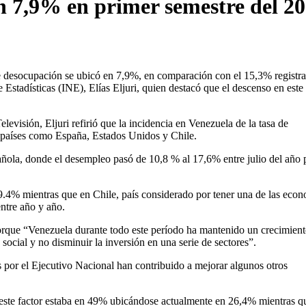
n 7,9% en primer semestre del 2
e desocupación se ubicó en 7,9%, en comparación con el 15,3% registr
e Estadísticas (INE), Elías Eljuri, quien destacó que el descenso en este
evisión, Eljuri refirió que la incidencia en Venezuela de la tasa de
n países como España, Estados Unidos y Chile.
pañola, donde el desempleo pasó de 10,8 % al 17,6% entre julio del año
.4% mientras que en Chile, país considerado por tener una de las eco
ntre año y año.
porque “Venezuela durante todo este período ha mantenido un crecimien
social y no disminuir la inversión en una serie de sectores”.
s por el Ejecutivo Nacional han contribuido a mejorar algunos otros
 este factor estaba en 49% ubicándose actualmente en 26,4% mientras q