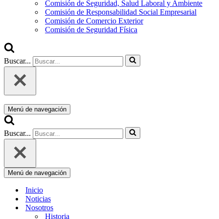
Comisión de Seguridad, Salud Laboral y Ambiente
Comisión de Responsabilidad Social Empresarial
Comisión de Comercio Exterior
Comisión de Seguridad Física
Buscar...
Menú de navegación
Buscar...
Menú de navegación
Inicio
Noticias
Nosotros
Historia