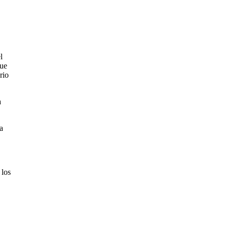
l
que
rio
a
a
 los