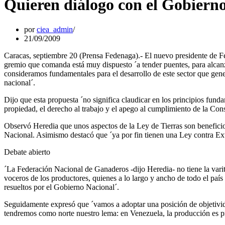
Quieren diálogo con el Gobiern
por
ciea_admin
21/09/2009
Caracas, septiembre 20 (Prensa Fedenaga).- El nuevo presidente de F
gremio que comanda está muy dispuesto ´a tender puentes, para alcanz
consideramos fundamentales para el desarrollo de este sector que gener
nacional´.
Dijo que esta propuesta ´no significa claudicar en los principios funda
propiedad, el derecho al trabajo y el apego al cumplimiento de la Cons
Observó Heredia que unos aspectos de la Ley de Tierras son benefici
Nacional. Asimismo destacó que ´ya por fin tienen una Ley contra Exto
Debate abierto
´La Federación Nacional de Ganaderos -dijo Heredia- no tiene la vari
voceros de los productores, quienes a lo largo y ancho de todo el pa
resueltos por el Gobierno Nacional´.
Seguidamente expresó que ´vamos a adoptar una posición de objetivida
tendremos como norte nuestro lema: en Venezuela, la producción es p