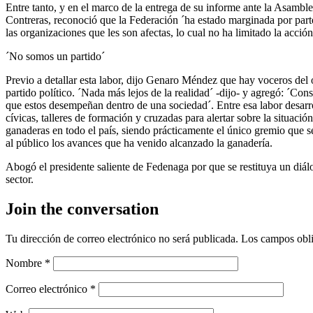
Entre tanto, y en el marco de la entrega de su informe ante la Asamb
Contreras, reconoció que la Federación ´ha estado marginada por parte
las organizaciones que les son afectas, lo cual no ha limitado la acción
´No somos un partido´
Previo a detallar esta labor, dijo Genaro Méndez que hay voceros del
partido político. ´Nada más lejos de la realidad´ -dijo- y agregó: ´Con
que estos desempeñan dentro de una sociedad´. Entre esa labor desar
cívicas, talleres de formación y cruzadas para alertar sobre la situaci
ganaderas en todo el país, siendo prácticamente el único gremio que se
al público los avances que ha venido alcanzado la ganadería.
Abogó el presidente saliente de Fedenaga por que se restituya un diál
sector.
Join the conversation
Tu dirección de correo electrónico no será publicada.
Los campos obli
Nombre
*
Correo electrónico
*