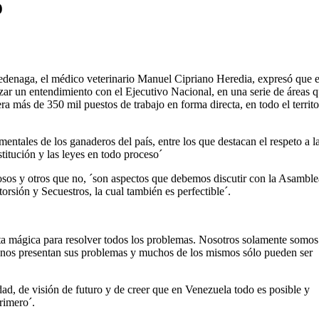
o
edenaga, el médico veterinario Manuel Cipriano Heredia, expresó que e
ar un entendimiento con el Ejecutivo Nacional, en una serie de áreas 
a más de 350 mil puestos de trabajo en forma directa, en todo el territo
mentales de los ganaderos del país, entre los que destacan el respeto a l
titución y las leyes en todo proceso´
osos y otros que no, ´son aspectos que debemos discutir con la Asamble
rsión y Secuestros, la cual también es perfectible´.
ta mágica para resolver todos los problemas. Nosotros solamente somos
ís nos presentan sus problemas y muchos de los mismos sólo pueden ser
d, de visión de futuro y de creer que en Venezuela todo es posible y
rimero´.