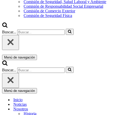
Comisión de Seguridad, Salud Laboral y Ambiente
Comisión de Responsabilidad Social Empresarial
Comisión de Comercio Exterior
Comisión de Seguridad Física
Buscar...
Menú de navegación
Buscar...
Menú de navegación
Inicio
Noticias
Nosotros
Historia