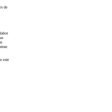
es de
 labor
das
as
stran
e este