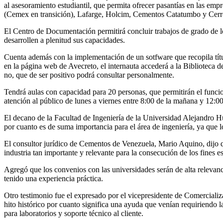
al asesoramiento estudiantil, que permita ofrecer pasantías en las em
(Cemex en transición), Lafarge, Holcim, Cementos Catatumbo y Cerr
El Centro de Documentación permitirá concluir trabajos de grado de lo
desarrollen a plenitud sus capacidades.
Cuenta además con la implementación de un sotfware que recopila títul
en la página web de Avecreto, el internauta accederá a la Biblioteca d
no, que de ser positivo podrá consultar personalmente.
Tendrá aulas con capacidad para 20 personas, que permitirán el funcio
atención al público de lunes a viernes entre 8:00 de la mañana y 12:00
El decano de la Facultad de Ingeniería de la Universidad Alejandro Hu
por cuanto es de suma importancia para el área de ingeniería, ya que 
El consultor jurídico de Cementos de Venezuela, Mario Aquino, dijo 
industria tan importante y relevante para la consecución de los fines 
Agregó que los convenios con las universidades serán de alta relevanc
tenido una experiencia práctica.
Otro testimonio fue el expresado por el vicepresidente de Comercial
hito histórico por cuanto significa una ayuda que venían requiriendo 
para laboratorios y soporte técnico al cliente.