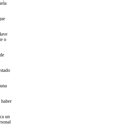
uela
que
lave
te o
 de
Estado
 una
n haber
rca un
rsonal