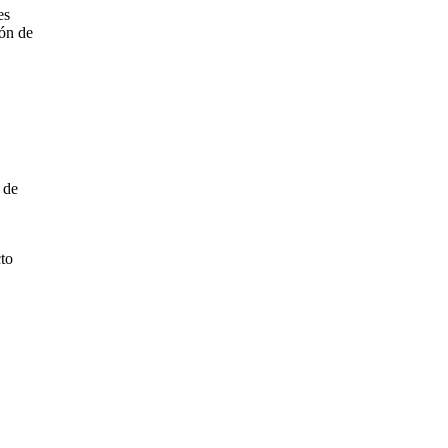
es
ión de
 de
cto