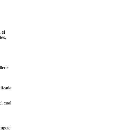
 el
tes,
lleres
alizada
el cual
ompete