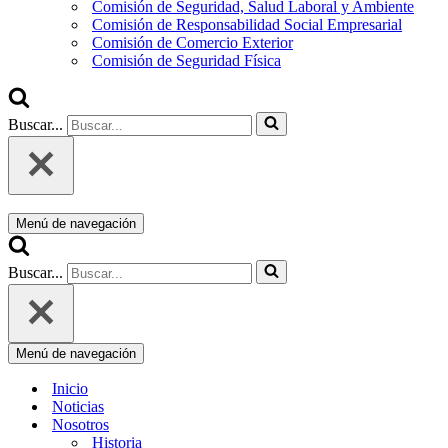
Comisión de Seguridad, Salud Laboral y Ambiente
Comisión de Responsabilidad Social Empresarial
Comisión de Comercio Exterior
Comisión de Seguridad Física
Buscar...
Menú de navegación
Buscar...
Menú de navegación
Inicio
Noticias
Nosotros
Historia