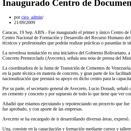
Inaugurado Centro de Document
por
ciea_admin
21/09/2009
Caracas, 19 Sep. ABN.- Fue inaugurado el primer y único Centro de 
Centro Nacional de Formación y Desarrollo del Recurso Humano del sec
técnicos y profesionales que podrán realizar prácticas o pasantías in si
La novedosa instalación es una iniciativa del Gobierno Bolivariano, a 
Concreto Premezclado (Avecreto), señala una nota de prensa del Mini
La coordinadora de la Junta de Transición de Cementos de Venezuela, Na
en la parte técnica en materia de concreto, y gran parte de los facil
nacionalización que prestará su apoyo en dicho centro para la capacita
Por su parte, el secretario general de Avecreto, Lucio Donadi, señaló q
en cemento y concreto y por supuesto de todo lo que tiene que ver con
Añadió que estamos ejecutando y repotenciando un proyecto que fue in
fue aprobado, y con aporte de las empresas.
Avecreto se ha encargado de ir desarrollando diversas áreas, expresó.
Una, consiste en la capacitación y formación mediante cursos y tallere