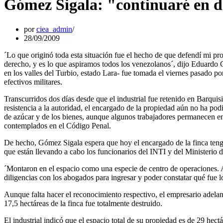
Gómez Sigala: "continuaré en d
por
ciea_admin
28/09/2009
´Lo que originó toda esta situación fue el hecho de que defendí mi pr
derecho, y es lo que aspiramos todos los venezolanos´, dijo Eduardo 
en los valles del Turbio, estado Lara- fue tomada el viernes pasado po
efectivos militares.
Transcurridos dos días desde que el industrial fue retenido en Barqui
resistencia a la autoridad, el encargado de la propiedad aún no ha podi
de azúcar y de los bienes, aunque algunos trabajadores permanecen en
contemplados en el Código Penal.
De hecho, Gómez Sigala espera que hoy el encargado de la finca tenga
que están llevando a cabo los funcionarios del INTI y del Ministerio d
´Montaron en el espacio como una especie de centro de operaciones. Al
diligencias con los abogados para ingresar y poder constatar qué fue 
Aunque falta hacer el reconocimiento respectivo, el empresario adela
17,5 hectáreas de la finca fue totalmente destruido.
El industrial indicó que el espacio total de su propiedad es de 29 hec