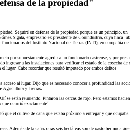
efensa de la propiedad"
opiedad. Seguiré en defensa de la propiedad porque es un principio, un
Gómez Sigala, empresario ex presidente de Conindustria, cuya finca -u
r funcionarios del Instituto Nacional de Tierras (INTI), en compañía de
simeto por supuestamente agredir a un funcionario castrense, y por presu
do ingresar a las instalaciones para verificar el estado de la cosecha de
 el lugar. Cabe recordar que resultó imputado por ambos delitos
 acceso al lugar. Dijo que es necesario conocer a profundidad las acci
e Agricultura y Tierras.
lí se están reuniendo. Pintaron las cercas de rojo. Pero estamos hacien
lo que ocurrió exactamente´.
ntó que el cultivo de caña que estaba próximo a entregar y que ocupaba
táreas. Además de la caña, otras seis hectáreas son de pasto bermuda que