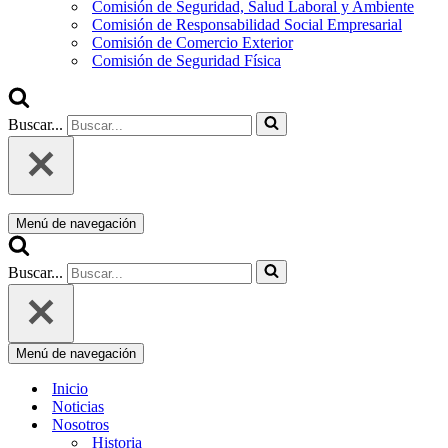
Comisión de Seguridad, Salud Laboral y Ambiente
Comisión de Responsabilidad Social Empresarial
Comisión de Comercio Exterior
Comisión de Seguridad Física
Buscar...
Menú de navegación
Buscar...
Menú de navegación
Inicio
Noticias
Nosotros
Historia