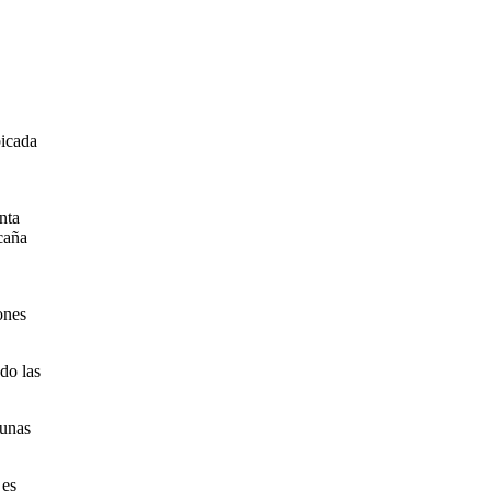
bicada
nta
 caña
ones
do las
 unas
 es