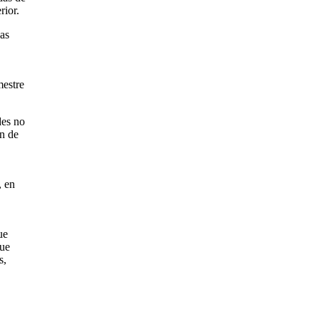
rior.
das
mestre
des no
ón de
, en
ue
que
s,