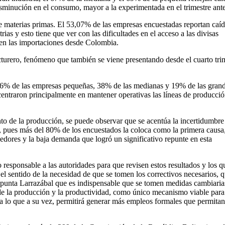
sminución en el consumo, mayor a la experimentada en el trimestre ante
de materias primas. El 53,07% de las empresas encuestadas reportan caí
ias y esto tiene que ver con las dificultades en el acceso a las divisas
s en las importaciones desde Colombia.
cturero, fenómeno que también se viene presentando desde el cuarto tri
e 56% de las empresas pequeñas, 38% de las medianas y 19% de las gran
ncentraron principalmente en mantener operativas las líneas de producci
nto de la producción, se puede observar que se acentúa la incertidumbre
da, pues más del 80% de los encuestados la coloca como la primera causa
eedores y la baja demanda que logró un significativo repunte en esta
 responsable a las autoridades para que revisen estos resultados y los q
el sentido de la necesidad de que se tomen los correctivos necesarios, 
. Apunta Larrazábal que es indispensable que se tomen medidas cambiaria
 de la producción y la productividad, como único mecanismo viable para
rna lo que a su vez, permitirá generar más empleos formales que permitan