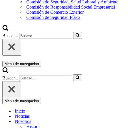
Comisión de Seguridad, Salud Laboral y Ambiente
Comisión de Responsabilidad Social Empresarial
Comisión de Comercio Exterior
Comisión de Seguridad Física
Buscar...
Menú de navegación
Buscar...
Menú de navegación
Inicio
Noticias
Nosotros
Historia