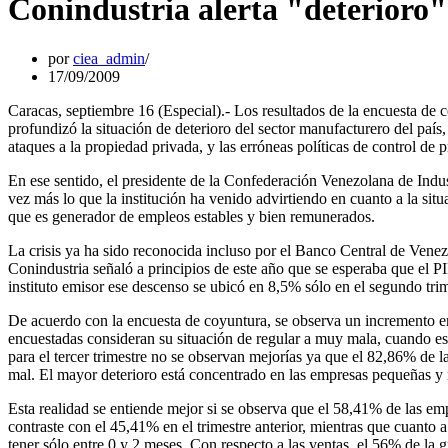
Conindustria alerta "deterioro"
por
ciea_admin
17/09/2009
Caracas, septiembre 16 (Especial).- Los resultados de la encuesta de 
profundizó la situación de deterioro del sector manufacturero del país
ataques a la propiedad privada, y las erróneas políticas de control de 
En ese sentido, el presidente de la Confederación Venezolana de Indust
vez más lo que la institución ha venido advirtiendo en cuanto a la si
que es generador de empleos estables y bien remunerados.
La crisis ya ha sido reconocida incluso por el Banco Central de Venezu
Conindustria señaló a principios de este año que se esperaba que el PI
instituto emisor ese descenso se ubicó en 8,5% sólo en el segundo tri
De acuerdo con la encuesta de coyuntura, se observa un incremento en 
encuestadas consideran su situación de regular a muy mala, cuando esta
para el tercer trimestre no se observan mejorías ya que el 82,86% de 
mal. El mayor deterioro está concentrado en las empresas pequeñas y
Esta realidad se entiende mejor si se observa que el 58,41% de las em
contraste con el 45,41% en el trimestre anterior, mientras que cuanto 
tener sólo entre 0 y 2 meses. Con respecto a las ventas, el 56% de la 