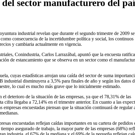
 del sector manufacturero del paí
coyuntura industrial revelan que durante el segundo trimestre de 2009 se
, como consecuencia de la incertidumbre política y social, los continuos
precios y cambiaria actualmente en vigencia.
riales, Conindustria, Carlos Larrazábal, apuntó que la encuesta ratific
tuación de estancamiento que se observa en un sector como el manufactu
ela, cuyas estadísticas arrojan una caída del sector de suma importanci
B industrial disminuyera a 3,5% para finales de año y según los datos d
mestre, lo cual es mucho más grave que lo inicialmente estimado.
el deterioro de la situación de las empresas, ya que el 78,31% de las
 cifra llegaba a 72,14% en el trimestre anterior. En cuanto a las expect
las empresas encuestadas piensan que la situación continuará de regular
 medianas.
presas encuestadas reflejan caídas importantes en su cartera de pedidos 
a tiempo asegurado de trabajo, la mayor parte de las empresas (68%) refl
gran industria, el 67% de la mediana y el 69% de la pequeña reflejan caí