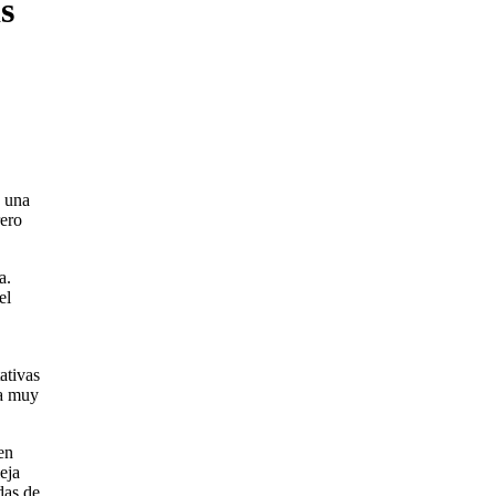
s
a una
rero
a.
el
ativas
 a muy
en
eja
das de