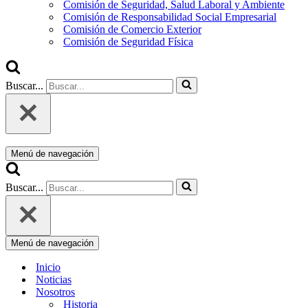
Comisión de Seguridad, Salud Laboral y Ambiente
Comisión de Responsabilidad Social Empresarial
Comisión de Comercio Exterior
Comisión de Seguridad Física
Buscar...
Menú de navegación
Buscar...
Menú de navegación
Inicio
Noticias
Nosotros
Historia