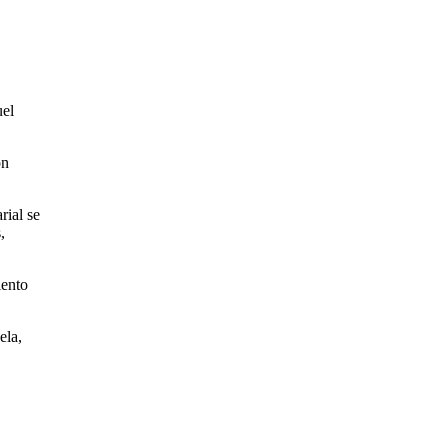
uel
ón
rial se
,
iento
ela,