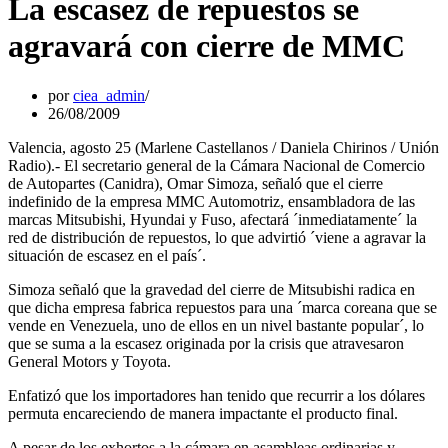
La escasez de repuestos se
agravará con cierre de MMC
por
ciea_admin
26/08/2009
Valencia, agosto 25 (Marlene Castellanos / Daniela Chirinos / Unión
Radio).- El secretario general de la Cámara Nacional de Comercio
de Autopartes (Canidra), Omar Simoza, señaló que el cierre
indefinido de la empresa MMC Automotriz, ensambladora de las
marcas Mitsubishi, Hyundai y Fuso, afectará ´inmediatamente´ la
red de distribución de repuestos, lo que advirtió ´viene a agravar la
situación de escasez en el país´.
Simoza señaló que la gravedad del cierre de Mitsubishi radica en
que dicha empresa fabrica repuestos para una ´marca coreana que se
vende en Venezuela, uno de ellos en un nivel bastante popular´, lo
que se suma a la escasez originada por la crisis que atravesaron
General Motors y Toyota.
Enfatizó que los importadores han tenido que recurrir a los dólares
permuta encareciendo de manera impactante el producto final.
A pesar de los exhortos a la cámara en asambleas ordinarias y