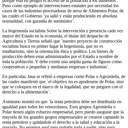
porque está en peligro el acceso de la población a los alimentos´.
Puso como ejemplo de intervenciones estatales por necesidad los
casos de las industrias procesadoras de arroz de Alimentos Polar, de
las cuales el Gobierno ´ya salió y están produciendo en absoluta
normalidad, con garantía de suministro´.
La hegemonía socialista Sobre la intervención y presencia cada vez
mayor del Estado en la economía, el titular del despacho de
Agricultura y Tierras señaló que ´nuestro proyecto de construcción
socialista busca en primer lugar la hegemonía, que no es
totalitarismo, sino la orientación ética y política. Los bienes de
producción deben estar administrados por el Estado a nombre de
toda la población. Y debe existir una amplia gama de figuras como
cooperativas o pequeñas y medianas empresas e industrias´.
En particular, Jaua se refirió a empresas como Polar o Agroisleña, de
las cuales manifestó que ´el objetivo no es apoderarse de Polar, sino
que se coloquen en el marco de la legalidad, que no jueguen con el
derecho a la alimentación´.
Asimismo insistió en que ´la renta petrolera debe ser distribuida en
igualdad para todos los venezolanos. Esos grupos Agroisleña o
Polar tienen algún esfuerzo empresarial, pero puedo asegurar que la
mayoría de los grandes grupos empresariales se crearon captando la
renta petrolera y quitándole el derecho a la salud y educación a la
mayoría. No estamos aquí para quitarle nada a nadie, sino para