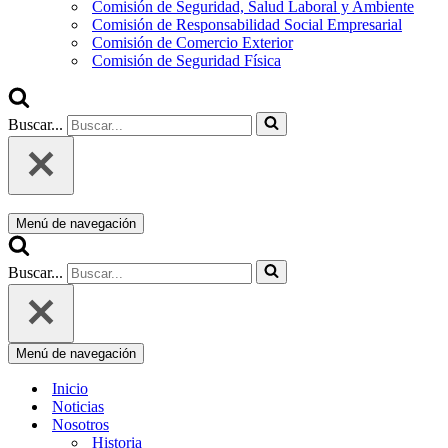
Comisión de Seguridad, Salud Laboral y Ambiente
Comisión de Responsabilidad Social Empresarial
Comisión de Comercio Exterior
Comisión de Seguridad Física
Buscar...
Menú de navegación
Buscar...
Menú de navegación
Inicio
Noticias
Nosotros
Historia