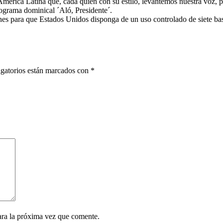
e América Latina que, cada quien con su estilo, levantemos nuestra voz, 
ograma dominical ´Aló, Presidente´.
nes para que Estados Unidos disponga de un uso controlado de siete ba
gatorios están marcados con
*
ara la próxima vez que comente.