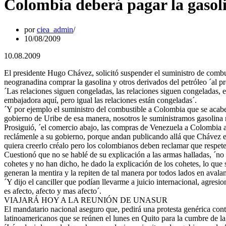
Colombia deberá pagar la gasoli
por
ciea_admin
10/08/2009
10.08.2009
El presidente Hugo Chávez, solicitó suspender el suministro de comb
neogranadina comprar la gasolina y otros derivados del petróleo ´al pr
´Las relaciones siguen congeladas, las relaciones siguen congeladas, e
embajadora aquí, pero igual las relaciones están congeladas´.
´Y por ejemplo el suministro del combustible a Colombia que se acabe
gobierno de Uribe de esa manera, nosotros le suministramos gasolina má
Prosiguió, ´el comercio abajo, las compras de Venezuela a Colombia a
reclámenle a su gobierno, porque andan publicando allá que Chávez e
quiera creerlo créalo pero los colombianos deben reclamar que respete
Cuestionó que no se hablé de su explicación a las armas halladas, ´n
cohetes y no han dicho, he dado la explicación de los cohetes, lo que 
generan la mentira y la repiten de tal manera por todos lados en avala
´Y dijo el canciller que podían llevarme a juicio internacional, agre
es afecto, afecto y mas afecto´.
VIAJARÁ HOY A LA REUNIÓN DE UNASUR
El mandatario nacional aseguro que, pedirá una protesta genérica con
latinoamericanos que se reúnen el lunes en Quito para la cumbre de l