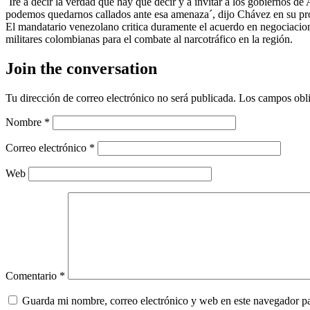
´Iré a decir la verdad que hay que decir y a invitar a los gobiernos d
podemos quedarnos callados ante esa amenaza´, dijo Chávez en su pr
El mandatario venezolano critica duramente el acuerdo en negociacio
militares colombianas para el combate al narcotráfico en la región.
Join the conversation
Tu dirección de correo electrónico no será publicada.
Los campos obli
Nombre
*
Correo electrónico
*
Web
Comentario
*
Guarda mi nombre, correo electrónico y web en este navegador p