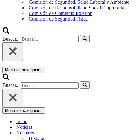
Comisión de Seguridad, Salud Laboral y Ambiente
Comisión de Responsabilidad Social Empresarial
Comisión de Comercio Exterior
Comisión de Seguridad Física
Buscar...
Menú de navegación
Buscar...
Menú de navegación
Inicio
Noticias
Nosotros
Historia