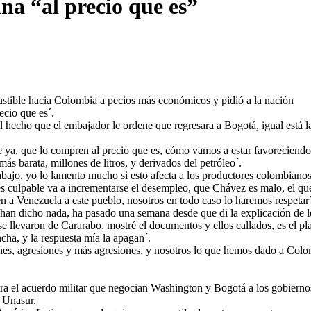
na “al precio que es”
ustible hacia Colombia a pecios más económicos y pidió a la nación
ecio que es´.
l hecho que el embajador le ordene que regresara a Bogotá, igual está l
 ya, que lo compren al precio que es, cómo vamos a estar favoreciendo
s barata, millones de litros, y derivados del petróleo´.
bajo, yo lo lamento mucho si esto afecta a los productores colombianos
s culpable va a incrementarse el desempleo, que Chávez es malo, el qu
n a Venezuela a este pueblo, nosotros en todo caso lo haremos respetar´
o han dicho nada, ha pasado una semana desde que di la explicación de l
se llevaron de Cararabo, mostré el documentos y ellos callados, es el pl
ncha, y la respuesta mía la apagan´.
siones, agresiones y más agresiones, y nosotros lo que hemos dado a Col
tra el acuerdo militar que negocian Washington y Bogotá a los gobierno
a Unasur.