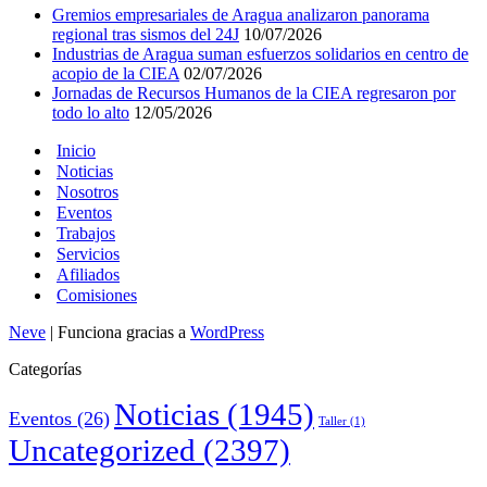
Gremios empresariales de Aragua analizaron panorama
regional tras sismos del 24J
10/07/2026
Industrias de Aragua suman esfuerzos solidarios en centro de
acopio de la CIEA
02/07/2026
Jornadas de Recursos Humanos de la CIEA regresaron por
todo lo alto
12/05/2026
Inicio
Noticias
Nosotros
Eventos
Trabajos
Servicios
Afiliados
Comisiones
Neve
| Funciona gracias a
WordPress
Categorías
Noticias
(1945)
Eventos
(26)
Taller
(1)
Uncategorized
(2397)