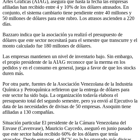
Artes Gráficas (AIAG), asegura que hasta la fecha las empresas
afiliadas han recibido entre 4 y 10% de los dólares atrasados. En
conjunto, el sistema cambiario tiene pendiente entre 40 millones y
50 millones de dólares para este rubro. Los atrasos ascienden a 220
días.
Bazzaro indica que la asociación ya realizó el presupuesto de
dólares que este sector necesitará para el semestre que transcurre y el
monto calculado fue 180 millones de dólares.
Las empresas mantienen un nivel de inventario bajo. Sin embargo,
el propio presidente de la AIAG reconoce que la merma en los
pedidos y en el consumo en general, juega a favor de que los stocks
duren más.
Por otra parte, fuentes de la Asociación Venezolana de la Industria
Química y Petroquímica refirieron que la entrega de dólares para
este sector ha sido baja. La organización todavía elabora el
presupuesto total del segundo semestre, pero ya envió al Ejecutivo la
data de las necesidades de divisas de 50 empresas. Asoquim tiene
afiliadas a 130 compañías.
Situación particular El presidente de la Cámara Venezolana del
Envase (Cavenvase), Mauricio Caycedo, aseguró en junio pasado
que este sector había recibido 60% de los dólares que tenía
atrasados. Desde entonces, el BCV no le ha otorgado más divisas.