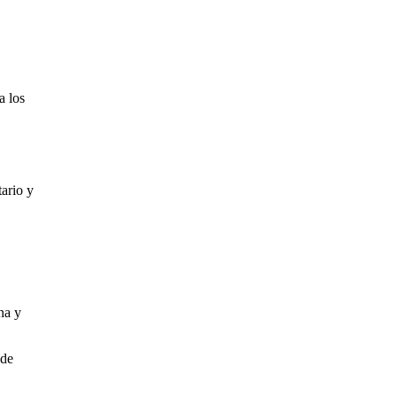
a los
tario y
na y
 de