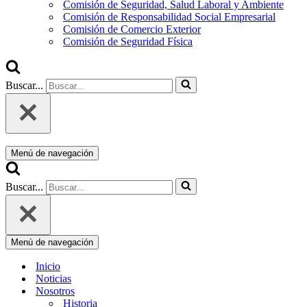
Comisión de Seguridad, Salud Laboral y Ambiente
Comisión de Responsabilidad Social Empresarial
Comisión de Comercio Exterior
Comisión de Seguridad Física
Buscar...
Menú de navegación
Buscar...
Menú de navegación
Inicio
Noticias
Nosotros
Historia