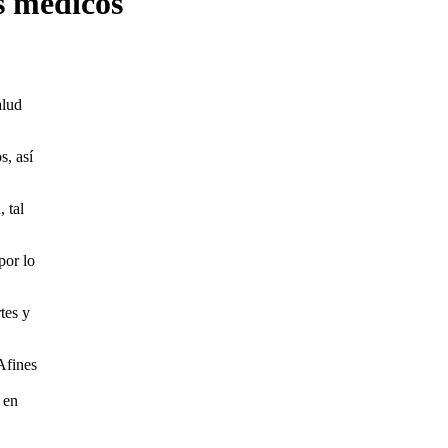
s médicos
alud
s, así
 tal
por lo
tes y
Afines
 en