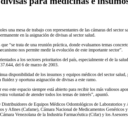
 divisas para medicinas e insumo
les una mesa de trabajo con representantes de las cámaras del sector s
ermanente en la asignación de divisas al sector salud.
s que “se trata de una reunión práctica, donde evaluamos temas concreto
mecanismo nos permite medir la evolución de este importante sector”.
tados a los sectores prioritarios del país, especialmente el de la salud,
 37.644, del 6 de marzo de 2003.
tinua disponibilidad de los insumos y equipos médicos del sector salud, 
 fluidez y oportuna asignación de divisas a este ramo.
r eso este espacio siempre está abierto para recibir los más valiosos apor
estra voluntad de atender todos los temas de interés”, apuntó.
de Distribuidores de Equipos Médicos Odontológicos de Laboratorios y 
cos y Afines (Cafame), Cámara Nacional de Medicamentos Genéricos y
mara Venezolana de la Industria Farmacéutica (Cifar) y los Asesores