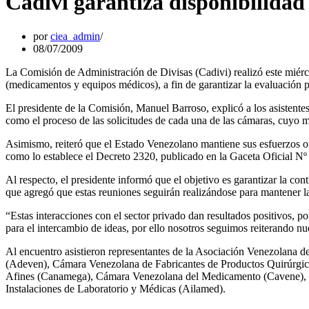
Cadivi garantiza disponibilidad
por
ciea_admin
08/07/2009
La Comisión de Administración de Divisas (Cadivi) realizó este miérco
(medicamentos y equipos médicos), a fin de garantizar la evaluación p
El presidente de la Comisión, Manuel Barroso, explicó a los asistente
como el proceso de las solicitudes de cada una de las cámaras, cuyo 
Asimismo, reiteró que el Estado Venezolano mantiene sus esfuerzos orien
como lo establece el Decreto 2320, publicado en la Gaceta Oficial Nº
Al respecto, el presidente informó que el objetivo es garantizar la con
que agregó que estas reuniones seguirán realizándose para mantener la
“Estas interacciones con el sector privado dan resultados positivos, po
para el intercambio de ideas, por ello nosotros seguimos reiterando nu
Al encuentro asistieron representantes de la Asociación Venezolana 
(Adeven), Cámara Venezolana de Fabricantes de Productos Quirúrgi
Afines (Canamega), Cámara Venezolana del Medicamento (Cavene), Cá
Instalaciones de Laboratorio y Médicas (Ailamed).