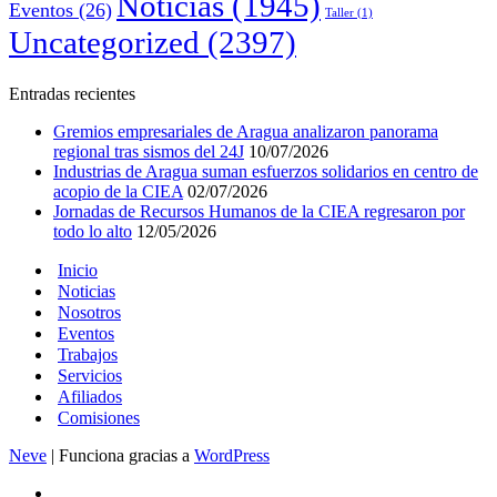
Noticias
(1945)
Eventos
(26)
Taller
(1)
Uncategorized
(2397)
Entradas recientes
Gremios empresariales de Aragua analizaron panorama
regional tras sismos del 24J
10/07/2026
Industrias de Aragua suman esfuerzos solidarios en centro de
acopio de la CIEA
02/07/2026
Jornadas de Recursos Humanos de la CIEA regresaron por
todo lo alto
12/05/2026
Inicio
Noticias
Nosotros
Eventos
Trabajos
Servicios
Afiliados
Comisiones
Neve
| Funciona gracias a
WordPress