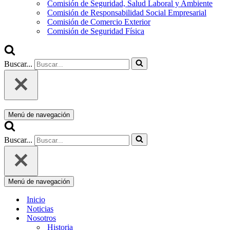
Comisión de Seguridad, Salud Laboral y Ambiente
Comisión de Responsabilidad Social Empresarial
Comisión de Comercio Exterior
Comisión de Seguridad Física
Buscar...
Menú de navegación
Buscar...
Menú de navegación
Inicio
Noticias
Nosotros
Historia