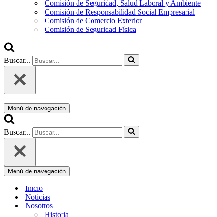
Comisión de Seguridad, Salud Laboral y Ambiente
Comisión de Responsabilidad Social Empresarial
Comisión de Comercio Exterior
Comisión de Seguridad Física
Buscar...
Menú de navegación
Buscar...
Menú de navegación
Inicio
Noticias
Nosotros
Historia