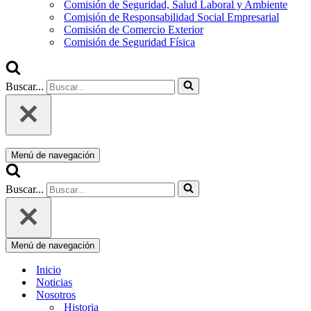
Comisión de Seguridad, Salud Laboral y Ambiente
Comisión de Responsabilidad Social Empresarial
Comisión de Comercio Exterior
Comisión de Seguridad Física
Buscar...
Menú de navegación
Buscar...
Menú de navegación
Inicio
Noticias
Nosotros
Historia