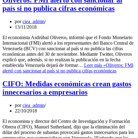
Oliveros: FMI alertó con sancionar al
país si no publica cifras económicas
por
ciea_admin
13/11/2018
El economista Asdrúbal Oliveros, informó que el Fondo Monetario
Internacional (FMI) alertó a los representantes del Banco Central de
Venezuela (BCV) con sancionar al país si no publica las cifras
económicas antes del 30 de noviembre. Mediante Twitter, Oliveros
explicó que, además, si no realizan la publicación en la fecha
establecida Venezuela dejará de formar…
Leer más »
Oliveros: FMI
alertó con sancionar al país si no publica cifras económicas
CIFO: Medidas económicas crean gastos
innecesarios a empresarios
por
ciea_admin
22/10/2018
El economista y director del Centro de Investigación y Formación
Obrera (CIFO), Manuel Sutherland, dijo que la eliminación del
dólar del proceso de subastas provocará gastos innecesarios para los
empresarios que comercializan con Venezuela. “Entiendo que las