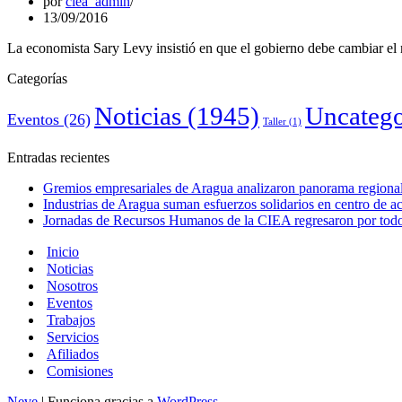
por
ciea_admin
13/09/2016
La economista Sary Levy insistió en que el gobierno debe cambiar el 
Categorías
Noticias
(1945)
Uncatego
Eventos
(26)
Taller
(1)
Entradas recientes
Gremios empresariales de Aragua analizaron panorama regional 
Industrias de Aragua suman esfuerzos solidarios en centro de 
Jornadas de Recursos Humanos de la CIEA regresaron por todo 
Inicio
Noticias
Nosotros
Eventos
Trabajos
Servicios
Afiliados
Comisiones
Neve
| Funciona gracias a
WordPress