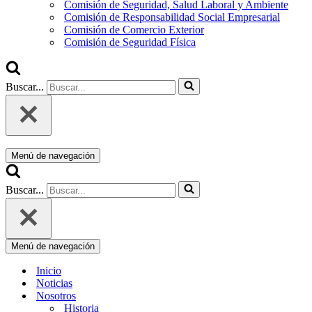
Comisión de Seguridad, Salud Laboral y Ambiente
Comisión de Responsabilidad Social Empresarial
Comisión de Comercio Exterior
Comisión de Seguridad Física
Buscar...
Menú de navegación
Buscar...
Menú de navegación
Inicio
Noticias
Nosotros
Historia