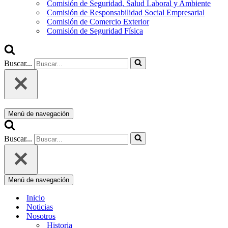
Comisión de Seguridad, Salud Laboral y Ambiente
Comisión de Responsabilidad Social Empresarial
Comisión de Comercio Exterior
Comisión de Seguridad Física
Buscar...
Menú de navegación
Buscar...
Menú de navegación
Inicio
Noticias
Nosotros
Historia