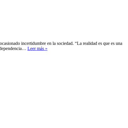
casionado incertidumbre en la sociedad. “La realidad es que es una
Cusanno
a independencia…
Leer más »
asegura
que
mesas
de
dinero
son
insuficientes
para
la
crisis