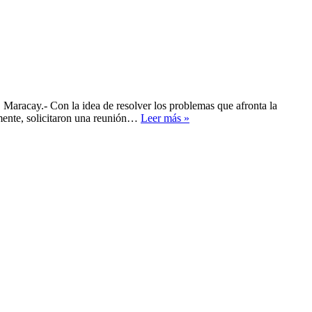
. Maracay.- Con la idea de resolver los problemas que afronta la
Industriales
mente, solicitaron una reunión…
Leer más »
piden
diálogo
para
solucionar
problemas
del
sector