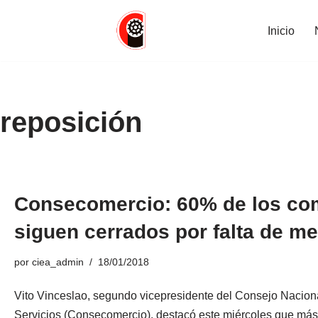
Inicio
Saltar
al
contenido
reposición
Consecomercio: 60% de los co
siguen cerrados por falta de m
por
ciea_admin
18/01/2018
Vito Vinceslao, segundo vicepresidente del Consejo Naciona
Servicios (Consecomercio), destacó este miércoles que má