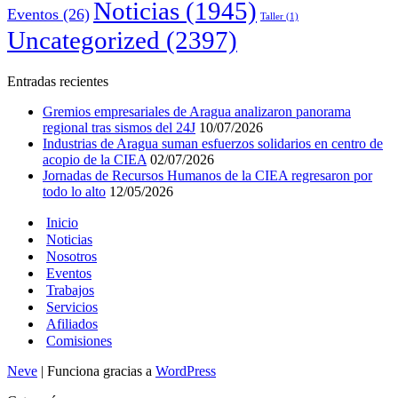
Noticias
(1945)
Eventos
(26)
Taller
(1)
Uncategorized
(2397)
Entradas recientes
Gremios empresariales de Aragua analizaron panorama
regional tras sismos del 24J
10/07/2026
Industrias de Aragua suman esfuerzos solidarios en centro de
acopio de la CIEA
02/07/2026
Jornadas de Recursos Humanos de la CIEA regresaron por
todo lo alto
12/05/2026
Inicio
Noticias
Nosotros
Eventos
Trabajos
Servicios
Afiliados
Comisiones
Neve
| Funciona gracias a
WordPress