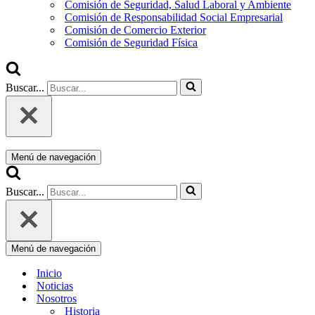
Comisión de Seguridad, Salud Laboral y Ambiente
Comisión de Responsabilidad Social Empresarial
Comisión de Comercio Exterior
Comisión de Seguridad Física
Buscar...
Menú de navegación
Buscar...
Menú de navegación
Inicio
Noticias
Nosotros
Historia