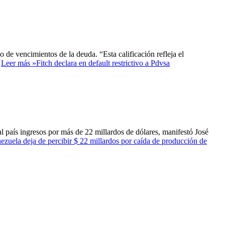
o de vencimientos de la deuda. “Esta calificación refleja el
…
Leer más »
Fitch declara en default restrictivo a Pdvsa
al país ingresos por más de 22 millardos de dólares, manifestó José
ezuela deja de percibir $ 22 millardos por caída de producción de