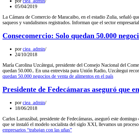
por
ciea_admin
05/04/2019
La Cámara de Comercio de Maracaibo, en el estadio Zulia, señaló que l
saqueos y vandalismos registrados. Informan que el sector empresari
Consecomercio: Solo quedan 50.000 negocio
por
ciea_admin
24/10/2018
María Carolina Uzcátegui, presidente del Consejo Nacional del Comer
quedan 50.000.. En una entrevista para Unión Radio, Uzcátegui reco
quedan 50.000 negocios de venta de alimentos en el país
Presidente de Fedecámaras aseguró que em
por
ciea_admin
18/06/2018
Carlos Larrazábal, presidente de Fedecámaras, aseguró este domingo qu
que se instaló el modelo socialista del siglo XXI, llevamos un proce
empresarios “trabajan con las uñas”