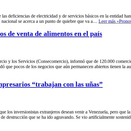
as deficiencias de electricidad y de servicios básicos en la entidad h
al nacional se acerca a un punto de quiebre que va a…
Leer más »
Pronos
s de venta de alimentos en el país
cio y los Servicios (Consecomercio), informó que de 120.000 comercios
rdó que pocos de los negocios que aún permanecen abiertos tienen la 
presarios “trabajan con las uñas”
e los inversionistas extranjeros desean venir a Venezuela, pero que la f
so de destrucción que se ha ido agravando. Se vio artificialmente sost