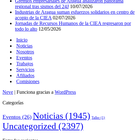
Gremios empresariales de Aragua analizaron panorama
regional tras sismos del 24J
10/07/2026
Industrias de Aragua suman esfuerzos solidarios en centro de
acopio de la CIEA
02/07/2026
Jornadas de Recursos Humanos de la CIEA regresaron por
todo lo alto
12/05/2026
Inicio
Noticias
Nosotros
Eventos
Trabajos
Servicios
Afiliados
Comisiones
Neve
| Funciona gracias a
WordPress
Categorías
Noticias
(1945)
Eventos
(26)
Taller
(1)
Uncategorized
(2397)