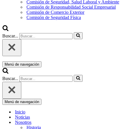
Comisión de Seguridad, Salud Laboral y Ambiente
Comisión de Responsabilidad Social Empresarial
Comisión de Comercio Exterior
Comisión de Seguridad Física
Buscar...
Menú de navegación
Buscar...
Menú de navegación
Inicio
Noticias
Nosotros
Historia