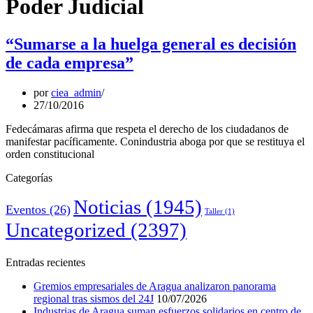
Poder Judicial
“Sumarse a la huelga general es decisión
de cada empresa”
por
ciea_admin
27/10/2016
Fedecámaras afirma que respeta el derecho de los ciudadanos de
manifestar pacíficamente. Conindustria aboga por que se restituya el
orden constitucional
Categorías
Noticias
(1945)
Eventos
(26)
Taller
(1)
Uncategorized
(2397)
Entradas recientes
Gremios empresariales de Aragua analizaron panorama
regional tras sismos del 24J
10/07/2026
Industrias de Aragua suman esfuerzos solidarios en centro de