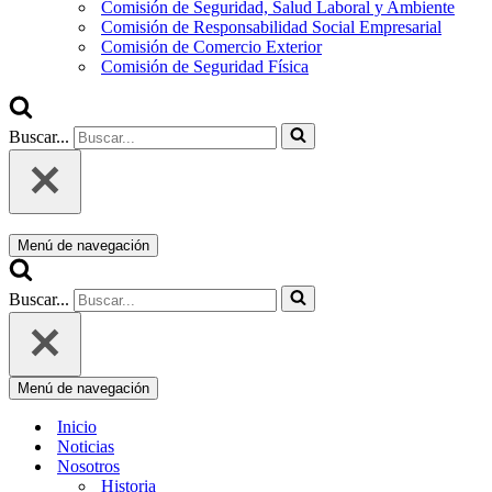
Comisión de Seguridad, Salud Laboral y Ambiente
Comisión de Responsabilidad Social Empresarial
Comisión de Comercio Exterior
Comisión de Seguridad Física
Buscar...
Menú de navegación
Buscar...
Menú de navegación
Inicio
Noticias
Nosotros
Historia