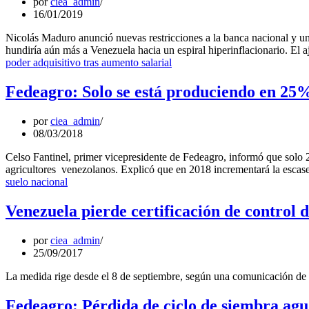
por
ciea_admin
16/01/2019
Nicolás Maduro anunció nuevas restricciones a la banca nacional y un
hundiría aún más a Venezuela hacia un espiral hiperinflacionario. El
poder adquisitivo tras aumento salarial
Fedeagro: Solo se está produciendo en 25%
por
ciea_admin
08/03/2018
Celso Fantinel, primer vicepresidente de Fedeagro, informó que solo 2
agricultores venezolanos. Explicó que en 2018 incrementará la escas
suelo nacional
Venezuela pierde certificación de control d
por
ciea_admin
25/09/2017
La medida rige desde el 8 de septiembre, según una comunicación d
Fedeagro: Pérdida de ciclo de siembra ag