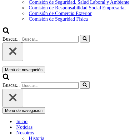
Comisión de Seguridad, Salud Laboral y Ambiente
Comisión de Responsabilidad Social Empresarial
Comisión de Comercio Exterior
Comisión de Seguridad Física
Buscar...
Menú de navegación
Buscar...
Menú de navegación
Inicio
Noticias
Nosotros
Historia