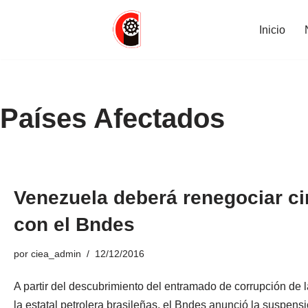
Inicio
Saltar
al
contenido
Países Afectados
Venezuela deberá renegociar c
con el Bndes
por
ciea_admin
12/12/2016
A partir del descubrimiento del entramado de corrupción de la
la estatal petrolera brasileñas, el Bndes anunció la suspens